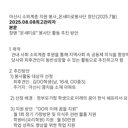
아산시 소외계층 지원 봉사_온새미로봉사단 창단(2025.7월)
2025.08.08
최고관리자
본문
청명 "온새미로" 봉사단 활동 추진 방안
1. 목적
관내 사회 소외계층 후원을 통해 지역사회 속 공동체 의식을 함양
당사와 피후견인이 동반성장할 수 있는 활동으로 추진하고자 함
2. 추진방안
1) 봉사활동 대상자 선정
. 피후견인 : 김OO학생(남, 16세, OO중3)
. 주거지 : 아산시 염치읍 소재 아파트
2) 선정 배경 : 한부모가정 학생으로 미래의 꿈이 한식 쉐프라서 
3) 지원 방안 : “OO의 미래 꿈을 지원”
. 월 1회 정기 가정방문 및 의식주 관련 물품 지원
. 학원비(요리학원) 지원 : 월 50만원
. 학업 성취도 향상을 위한 학업 지원