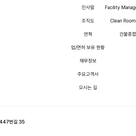
인사말
Facility Man
조직도
Clean Ro
연혁
건물종
업/면허 보유 현황
재무정보
주요고객사
오시는 길
447번길 35