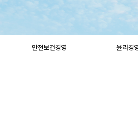
안전보건경영
윤리경