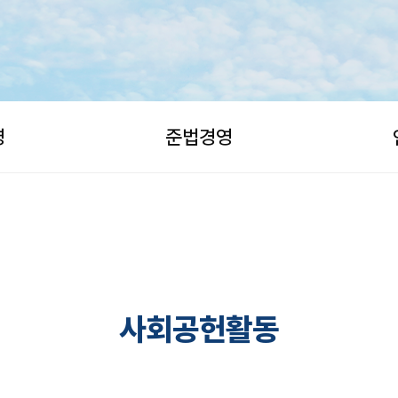
영
준법경영
사회공헌활동