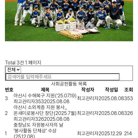
Total 3건
1 페이지
사회공헌활동 목록
번호
제목
작성자
작성일
조회
아산시 수해복구 지원('25.07.19)
3
최고관리자
2025.08.08
353
최고관리자
353
2025.08.08
아산시 소외계층 지원 봉사_
2
온새미로봉사단 창단(2025.7월)
최고관리자
2025.08.08
326
최고관리자
326
2025.08.08
충청남도 자원봉사자의 날
‘봉사활동 단체상' 수상
1
최고관리자
2025.12.29
214
(25.12.08)